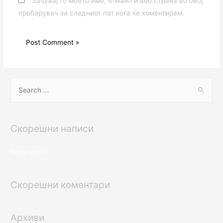
Зачувај го моето име, е-маил и веб страна во овој
пребарувач за следниот пат кога ќе коментирам.
S
e
a
r
Скорешни написи
c
h
Hello world!
f
o
Скорешни коментари
r
:
Архиви