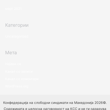
март 2021
Категории
Uncategorized
Мета
Најави се
Канал со записи
Канал со коментари
WordPress.org
Конфедерација на слободни синдикати на Македонија 2026©.
Содржината е целосна одговорност на КСС и не ги одразува